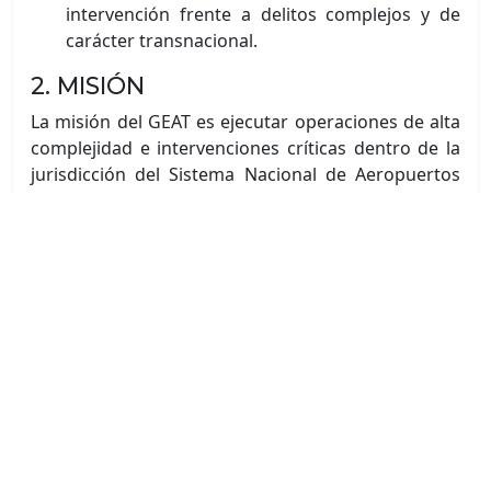
intervención frente a delitos complejos y de
carácter transnacional.
2. MISIÓN
La misión del GEAT es ejecutar operaciones de alta
complejidad e intervenciones críticas dentro de la
jurisdicción del Sistema Nacional de Aeropuertos
(SNA). Su personal se encuentra capacitado para el
planeamiento y la toma de decisiones en
situaciones de crisis, brindando respuesta
inmediata ante actos de interferencia ilícita contra
la aviación civil, amenazas terroristas o acciones
delictivas de alta peligrosidad que afecten la
seguridad aeroportuaria.
3. CAPACIDADES OPERATIVAS
ESENCIALES
El personal del GEAT cuenta con instrucción