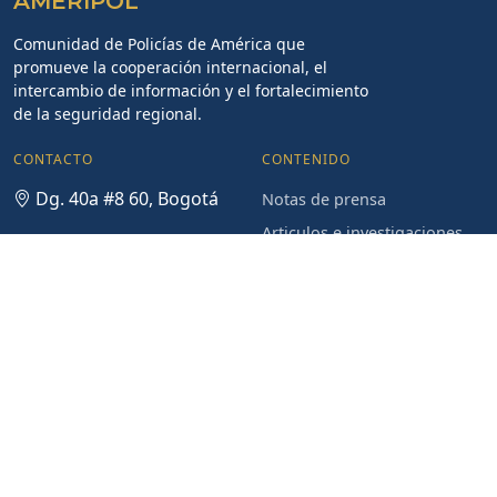
AMERIPOL
Comunidad de Policías de América que
promueve la cooperación internacional, el
intercambio de información y el fortalecimiento
de la seguridad regional.
CONTACTO
CONTENIDO
Dg. 40a #8 60, Bogotá
Notas de prensa
Articulos e investigaciones
Acciones Simultáneas
Trabaja con nosotros
REDES SOCIALES
© 2026 AMERIPOL – Comunidad de Policías de América