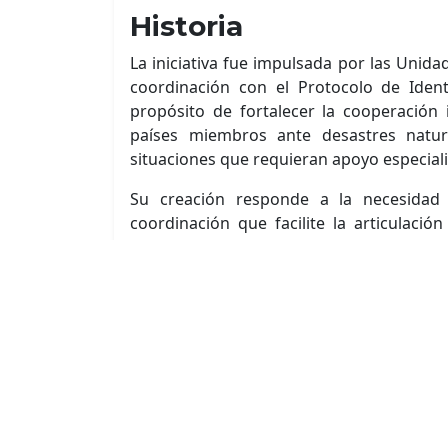
Historia
La iniciativa fue impulsada por las Unid
coordinación con el Protocolo de Ident
propósito de fortalecer la cooperación 
países miembros ante desastres natur
situaciones que requieran apoyo especial
Su creación responde a la necesida
coordinación que facilite la articulación
entre los cuerpos de policía y seguri
promueve el intercambio de conocimient
fortalecer la respuesta regional frente a
Objetivo General
Fortalecer la cooperación multilateral ent
países miembros de AMERIPOL, organis
mediante la coordinación operativa, el