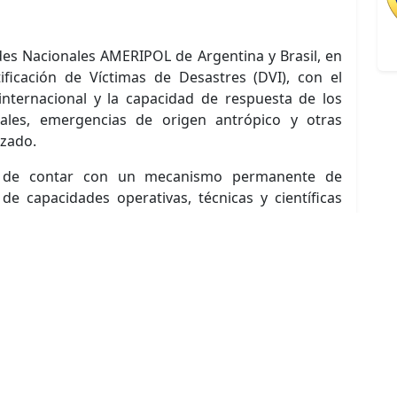
ades Nacionales AMERIPOL de Argentina y Brasil, en
ificación de Víctimas de Desastres (DVI), con el
internacional y la capacidad de respuesta de los
ales, emergencias de origen antrópico y otras
izado.
d de contar con un mecanismo permanente de
 de capacidades operativas, técnicas y científicas
dad pública de los países miembros. Asimismo,
os, buenas prácticas y asistencia recíproca para
 emergencias de gran magnitud.
re los cuerpos de policía y seguridad pública de los
mos observadores y entidades especializadas,
 intercambio de conocimientos y el despliegue de