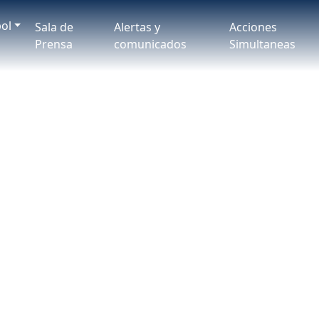
ol
Sala de
Alertas y
Acciones
Prensa
comunicados
Simultaneas